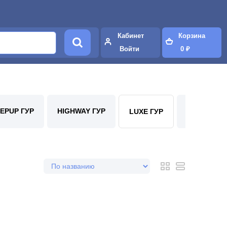
Кабинет
Корзина
Войти
0 ₽
EPUP ГУР
HIGHWAY ГУР
ВПМ АВТО 
LUXE ГУР