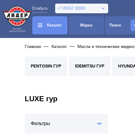
Елабуга
+7 85557 32050
Каталог
Марка
Поиск
Главная
Каталог
Масла и технические жидкос
PENTOSIN ГУР
IDEMITSU ГУР
HYUNDAI
LUXE гур
Фильтры