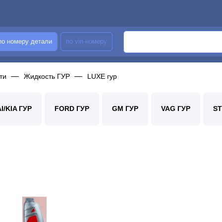
по номеру детали
по vin-номеру
ти
Жидкость ГУР
LUXE гур
/KIA ГУР
FORD ГУР
GM ГУР
VAG ГУР
ST