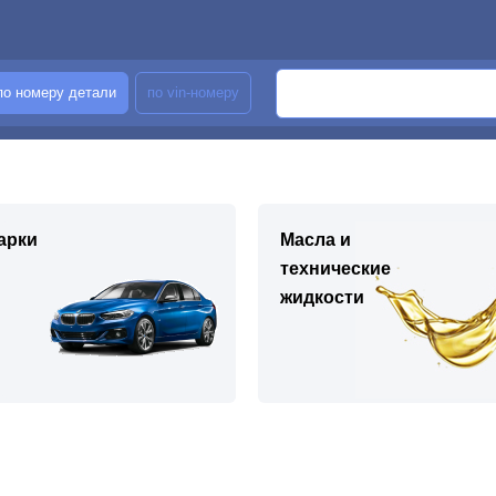
по номеру детали
по vin-номеру
арки
Масла и
технические
жидкости