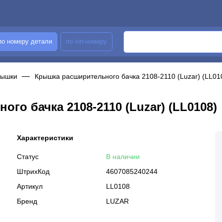
по номеру детали
по vin-номеру
рышки
Крышка расширительного бачка 2108-2110 (Luzar) (LL01
го бачка 2108-2110 (Luzar) (LL0108)
Характеристики
Статус
В наличии
ШтрихКод
4607085240244
Артикул
LL0108
Бренд
LUZAR