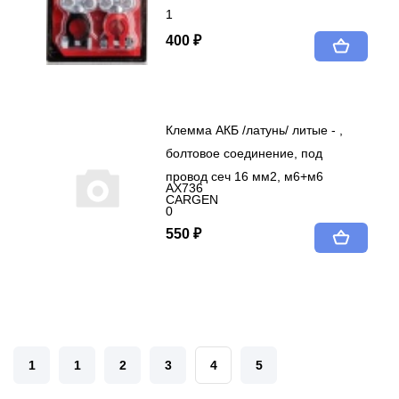
1
400 ₽
Клемма АКБ /латунь/ литые - ,
болтовое соединение, под
провод сеч 16 мм2, м6+м6
AX736
CARGEN
0
550 ₽
1
1
2
3
4
5