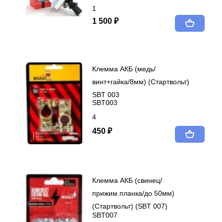
1
1 500 ₽
Клемма АКБ (медь/
винт+гайка/8мм) (Стартвольт)
SBT 003
SBT003
4
450 ₽
Клемма АКБ (свинец/
прижим.планка/до 50мм)
(Стартвольт) (SBT 007)
SBT007