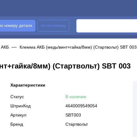
по номеру детали
по vin-номеру
АКБ
Клемма АКБ (медь/винт+гайка/8мм) (Стартвольт) SBT 003
т+гайка/8мм) (Стартвольт) SBT 003
Характеристики
Статус
В наличии
ШтрихКод
4640009549054
Артикул
SBT003
Бренд
Стартвольт