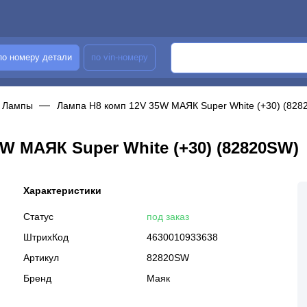
по номеру детали
по vin-номеру
Лампы
Лампа H8 комп 12V 35W МАЯК Super White (+30) (828
W МАЯК Super White (+30) (82820SW)
Характеристики
Статус
под заказ
ШтрихКод
4630010933638
Артикул
82820SW
Бренд
Маяк