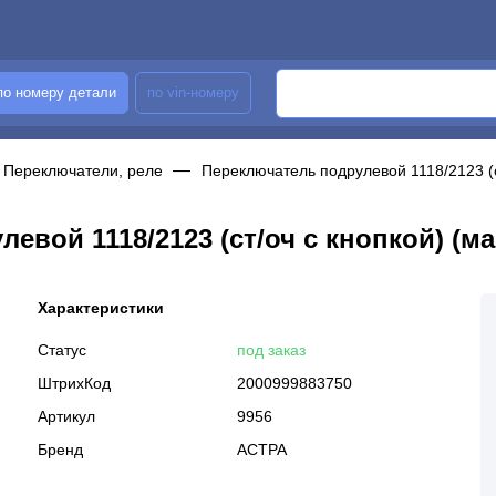
по номеру детали
по vin-номеру
Переключатели, реле
Переключатель подрулевой 1118/2123 (
евой 1118/2123 (ст/оч с кнопкой) (
Характеристики
Статус
под заказ
ШтрихКод
2000999883750
Артикул
9956
Бренд
АСТРА