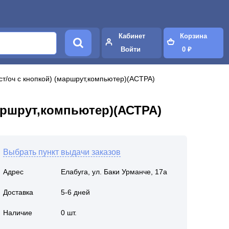
Кабинет
Корзина
Войти
0 ₽
ст/оч с кнопкой) (маршрут,компьютер)(АСТРА)
маршрут,компьютер)(АСТРА)
Выбрать пункт выдачи заказов
Адрес
Елабуга, ул. Баки Урманче, 17а
Доставка
5-6 дней
Наличие
0 шт.