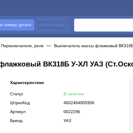
по номеру детали
по vin-номеру
Переключатели, реле
Выключатель массы флажковый ВК318Б 
лажковый ВК318Б У-ХЛ УАЗ (Ст.Оск
Характеристики
Статус
В наличии
ШтрихКод
4602484005906
Артикул
0022296
Бренд
УАЗ