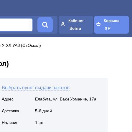
Кабинет
Корзина
Войти
0 ₽
У-ХЛ УАЗ (Ст.Оскол)
ол)
Выбрать пункт выдачи заказов
Адрес
Елабуга, ул. Баки Урманче, 17а
Доставка
5-6 дней
Наличие
1 шт.