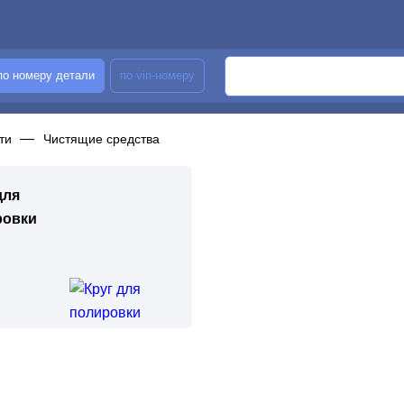
по номеру детали
по vin-номеру
ти
Чистящие средства
для
ровки