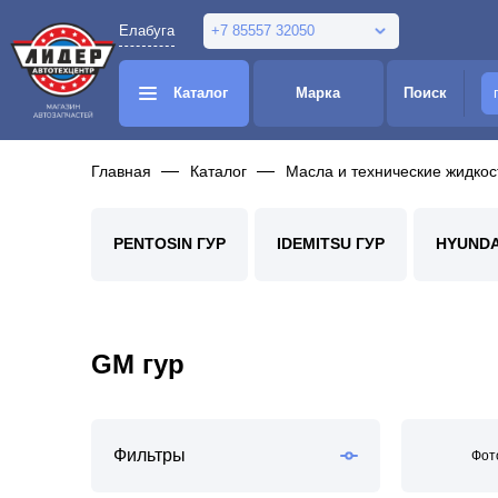
Елабуга
+7 85557 32050
Каталог
Марка
Поиск
Главная
Каталог
Масла и технические жидкос
PENTOSIN ГУР
IDEMITSU ГУР
HYUNDAI
GM гур
Фильтры
Фот