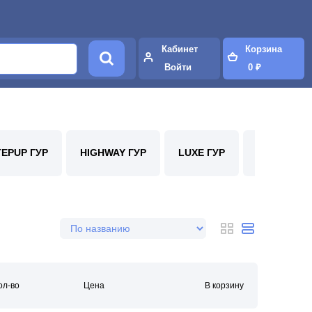
Кабинет
Корзина
Войти
0 ₽
TEPUP ГУР
HIGHWAY ГУР
LUXE ГУР
ВПМ АВТО 
ол-во
Цена
В корзину