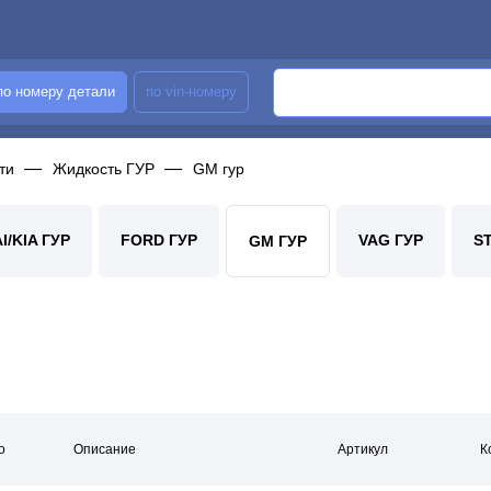
по номеру детали
по vin-номеру
ти
Жидкость ГУР
GM гур
/KIA ГУР
FORD ГУР
VAG ГУР
S
GM ГУР
о
Описание
Артикул
К