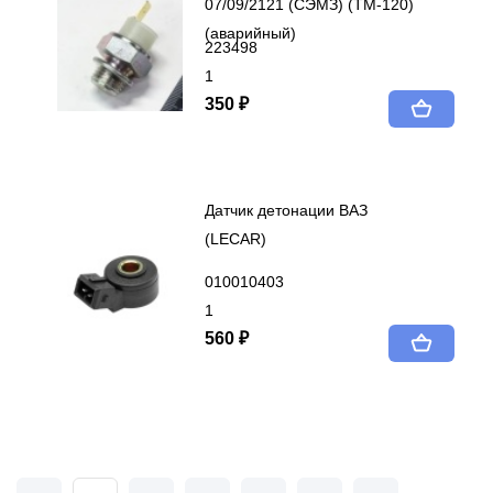
07/09/2121 (СЭМЗ) (ТМ-120)
(аварийный)
223498
1
350 ₽
Датчик детонации ВАЗ
(LECAR)
010010403
1
560 ₽