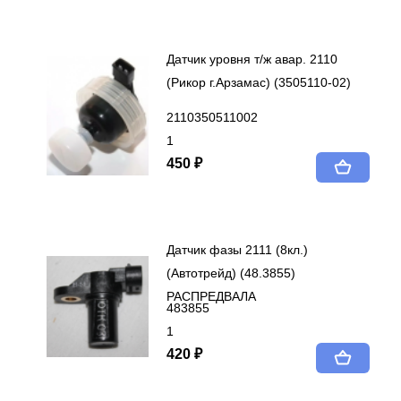
Датчик уровня т/ж авар. 2110
(Рикор г.Арзамас) (3505110-02)
2110350511002
1
450 ₽
Датчик фазы 2111 (8кл.)
(Автотрейд) (48.3855)
РАСПРЕДВАЛА
483855
1
420 ₽