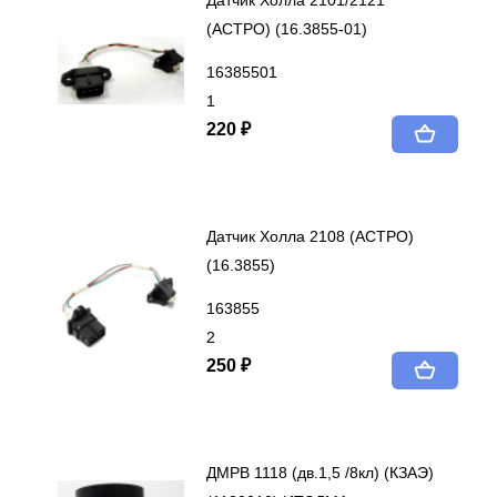
Датчик Холла 2101/2121
(АСТРО) (16.3855-01)
16385501
1
220 ₽
Датчик Холла 2108 (АСТРО)
(16.3855)
163855
2
250 ₽
ДМРВ 1118 (дв.1,5 /8кл) (КЗАЭ)